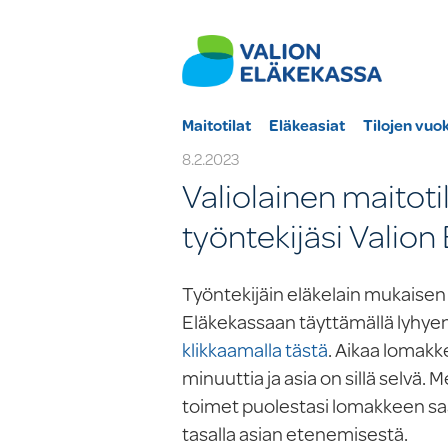
Maitotilat
Eläkeasiat
Tilojen vuo
8.2.2023
Valiolainen maitoti
työntekijäsi Valion
Työntekijäin eläkelain mukaisen 
Eläkekassaan täyttämällä lyhye
klikkaamalla tästä
. Aikaa lomak
minuuttia ja asia on sillä selvä.
toimet puolestasi lomakkeen s
tasalla asian etenemisestä.