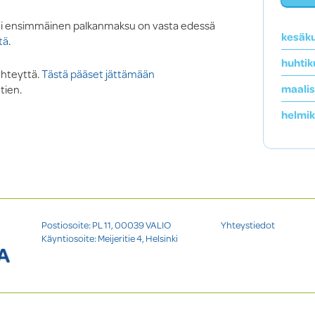
 tai ensimmäinen palkanmaksu on vasta edessä
kesäk
tä
.
huhtik
yhteyttä.
Tästä pääset jättämään
maali
tien.
helmi
Postiosoite: PL 11, 00039 VALIO
Yhteystiedot
Käyntiosoite: Meijeritie 4, Helsinki