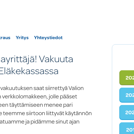
kraus
Yritys
Yhteystiedot
layrittäjä! Vakuuta
 Eläkekassassa
20
vakuutuksen saat siirrettyä Valion
20
n verkkolomakkeen, jolle pääset
keen täyttämiseen menee pari
20
 Me teemme siirtoon liittyvät käytännön
aatuamme ja pidämme sinut ajan
20