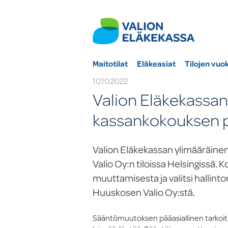
Maitotilat
Eläkeasiat
Tilojen vuo
10.10.2022
Valion Eläkekassan
kassankokouksen 
Valion Eläkekassan ylimääräinen
Valio Oy:n tiloissa Helsingissä.
muuttamisesta ja valitsi hallin
Huuskosen Valio Oy:stä.
Sääntömuutoksen pääasiallinen tarkoi