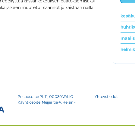
edellyttää kassankokouksen päätöksen lisäksi
nka jälkeen muutetut säännöt julkaistaan näillä
kesäk
huhtik
maali
helmi
Postiosoite: PL 11, 00039 VALIO
Yhteystiedot
Käyntiosoite: Meijeritie 4, Helsinki