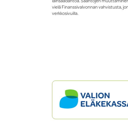
lainsäädäntöä. Sääntöjen muuttaminen 
vielä Finanssivalvonnan vahvistusta, jo
verkkosivuilla.