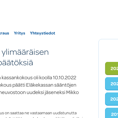
kraus
Yritys
Yhteystiedot
 ylimääräisen
päätöksiä
20
 kassankokous oli koolla 10.10.2022
20
 Kokous päätti Eläkekassan sääntöjen
toneuvostoon uudeksi jäseneksi Mikko
20
tus on saattaa ne vastaamaan uudistunutta
20