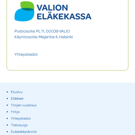
Postiosoite: PL 11, 00039 VALIO
Käyntiosoite: Meijeritie 4, Helsinki
Yhteystiedot
Etusivu
Eläkkeet
Tilojen vuokraus
Yritys
Yhteystiedot
Tietosuoja
Evästekäytännöt