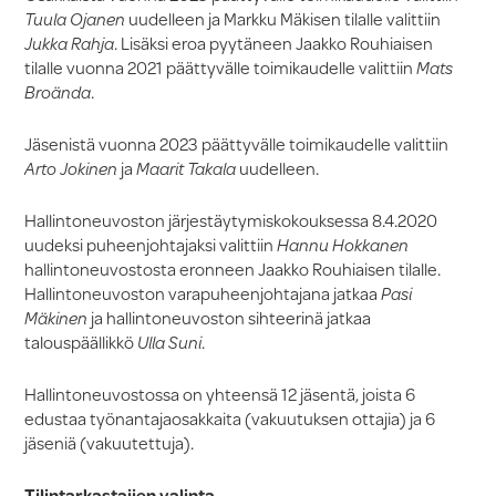
Tuula Ojanen
uudelleen ja Markku Mäkisen tilalle valittiin
Jukka Rahja
. Lisäksi eroa pyytäneen Jaakko Rouhiaisen
tilalle vuonna 2021 päättyvälle toimikaudelle valittiin
Mats
Broända
.
Jäsenistä vuonna 2023 päättyvälle toimikaudelle valittiin
Arto Jokinen
ja
Maarit Takala
uudelleen.
Hallintoneuvoston järjestäytymiskokouksessa 8.4.2020
uudeksi puheenjohtajaksi valittiin
Hannu Hokkanen
hallintoneuvostosta eronneen Jaakko Rouhiaisen tilalle.
Hallintoneuvoston varapuheenjohtajana jatkaa
Pasi
Mäkinen
ja hallintoneuvoston sihteerinä jatkaa
talouspäällikkö
Ulla Suni
.
Hallintoneuvostossa on yhteensä 12 jäsentä, joista 6
edustaa työnantajaosakkaita (vakuutuksen ottajia) ja 6
jäseniä (vakuutettuja).
Tilintarkastajien valinta