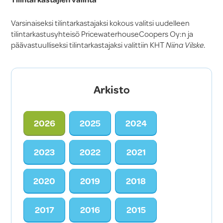
Varsinaiseksi tilintarkastajaksi kokous valitsi uudelleen
tilintarkastusyhteisö PricewaterhouseCoopers Oy:n ja
päävastuulliseksi tilintarkastajaksi valittiin KHT
Niina Vilske
.
Arkisto
2026
2025
2024
2023
2022
2021
2020
2019
2018
2017
2016
2015