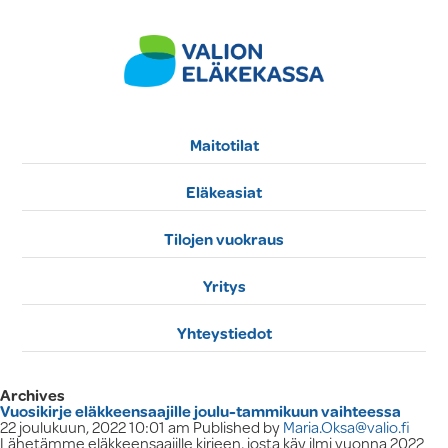
Maitotilat
Eläkeasiat
Tilojen vuokraus
Yritys
Yhteystiedot
Archives
Vuosikirje eläkkeensaajille joulu-tammikuun vaihteessa
22 joulukuun, 2022 10:01 am
Published by
Maria.Oksa@valio.fi
Lähetämme eläkkeensaajille kirjeen, josta käy ilmi vuonna 2022