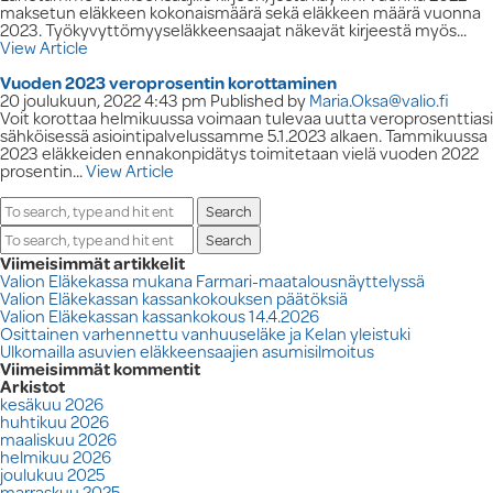
maksetun eläkkeen kokonaismäärä sekä eläkkeen määrä vuonna
2023. Työkyvyttömyyseläkkeensaajat näkevät kirjeestä myös...
View Article
Vuoden 2023 veroprosentin korottaminen
20 joulukuun, 2022 4:43 pm
Published by
Maria.Oksa@valio.fi
Voit korottaa helmikuussa voimaan tulevaa uutta veroprosenttiasi
sähköisessä asiointipalvelussamme 5.1.2023 alkaen. Tammikuussa
2023 eläkkeiden ennakonpidätys toimitetaan vielä vuoden 2022
prosentin...
View Article
Search
Search
Viimeisimmät artikkelit
Valion Eläkekassa mukana Farmari-maatalousnäyttelyssä
Valion Eläkekassan kassankokouksen päätöksiä
Valion Eläkekassan kassankokous 14.4.2026
Osittainen varhennettu vanhuuseläke ja Kelan yleistuki
Ulkomailla asuvien eläkkeensaajien asumisilmoitus
Viimeisimmät kommentit
Arkistot
kesäkuu 2026
huhtikuu 2026
maaliskuu 2026
helmikuu 2026
joulukuu 2025
marraskuu 2025