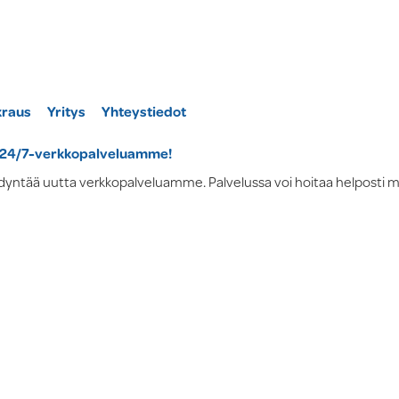
kraus
Yritys
Yhteystiedot
a 24/7-verkkopalveluamme!
yntää uutta verkkopalveluamme. Palvelussa voi hoitaa helposti mont