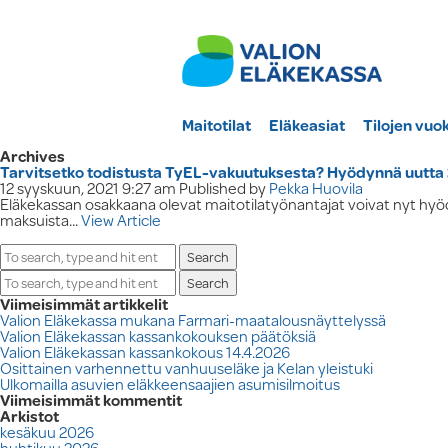
Maitotilat
Eläkeasiat
Tilojen vuo
Archives
Tarvitsetko todistusta TyEL-vakuutuksesta? Hyödynnä uutt
12 syyskuun, 2021 9:27 am
Published by
Pekka Huovila
Eläkekassan osakkaana olevat maitotilatyönantajat voivat nyt hyöd
maksuista...
View Article
Search
Search
Viimeisimmät artikkelit
Valion Eläkekassa mukana Farmari-maatalousnäyttelyssä
Valion Eläkekassan kassankokouksen päätöksiä
Valion Eläkekassan kassankokous 14.4.2026
Osittainen varhennettu vanhuuseläke ja Kelan yleistuki
Ulkomailla asuvien eläkkeensaajien asumisilmoitus
Viimeisimmät kommentit
Arkistot
kesäkuu 2026
huhtikuu 2026