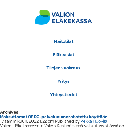
Maitotilat
Eläkeasiat
Tilojen vuokraus
Yritys
Yhteystiedot
Archives
Maksuttomat 0800-palvelunumerot otettu käyttöön
17 tammikuun, 2022 1:22 pm
Published by
Pekka Huovila
Valion Eläkekassassa ja Valion Keskinäisessä Vakuutusyhtiössä on