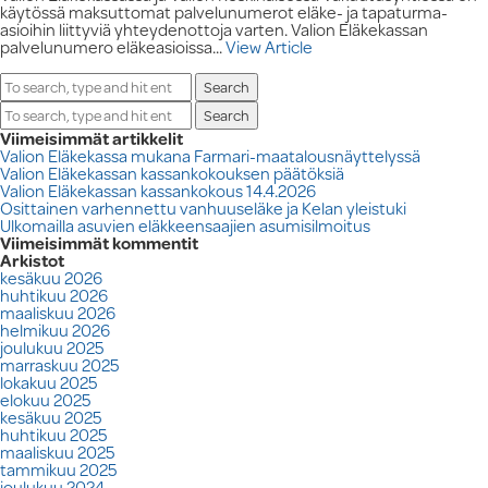
käytössä maksuttomat palvelunumerot eläke- ja tapaturma-
asioihin liittyviä yhteydenottoja varten. Valion Eläkekassan
palvelunumero eläkeasioissa...
View Article
Search
Search
Viimeisimmät artikkelit
Valion Eläkekassa mukana Farmari-maatalousnäyttelyssä
Valion Eläkekassan kassankokouksen päätöksiä
Valion Eläkekassan kassankokous 14.4.2026
Osittainen varhennettu vanhuuseläke ja Kelan yleistuki
Ulkomailla asuvien eläkkeensaajien asumisilmoitus
Viimeisimmät kommentit
Arkistot
kesäkuu 2026
huhtikuu 2026
maaliskuu 2026
helmikuu 2026
joulukuu 2025
marraskuu 2025
lokakuu 2025
elokuu 2025
kesäkuu 2025
huhtikuu 2025
maaliskuu 2025
tammikuu 2025
joulukuu 2024