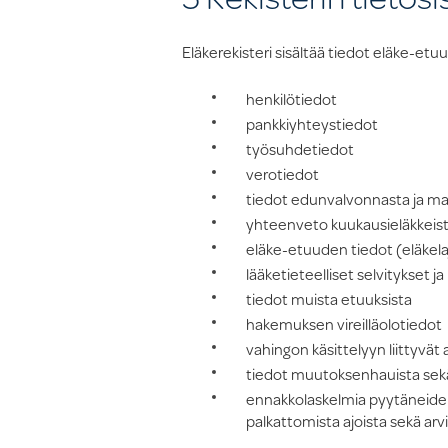
Eläkerekisteri sisältää tiedot eläke-etuuk
henkilötiedot
pankkiyhteystiedot
työsuhdetiedot
verotiedot
tiedot edunvalvonnasta ja ma
yhteenveto kuukausieläkkeist
eläke-etuuden tiedot (eläkela
lääketieteelliset selvitykset ja
tiedot muista etuuksista
hakemuksen vireilläolotiedot
vahingon käsittelyyn liittyvät a
tiedot muutoksenhauista sekä 
ennakkolaskelmia pyytäneiden 
palkattomista ajoista sekä ar