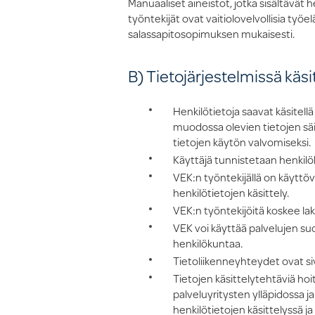
Manuaaliset aineistot, jotka sisältävät h
työntekijät ovat vaitiolovelvollisia ty
salassapitosopimuksen mukaisesti.
B) Tietojärjestelmissä käsi
Henkilötietoja saavat käsitel
muodossa olevien tietojen säi
tietojen käytön valvomiseksi.
Käyttäjä tunnistetaan henkilök
VEK:n työntekijällä on käyttöv
henkilötietojen käsittely.
VEK:n työntekijöitä koskee lak
VEK voi käyttää palvelujen suo
henkilökuntaa.
Tietoliikenneyhteydet ovat sivu
Tietojen käsittelytehtäviä hoi
palveluyritysten ylläpidossa j
henkilötietojen käsittelyssä j