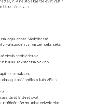
nettelyin. Aineistoja käsittelevät VEK:n
n liitteenä olevan
ässä laajuudessa. Sähköisessä
toturvallisuuden varmistamiseksi sekä
ä olevia henkilötietoja.
iin kuuluu rekisterissä olevien
assapitosopimuksen.
at salassapitosäännökset kuin VEK:n
lla
sisältävät laitteet ovat
 lainsäädännön mukaisia velvoitteita