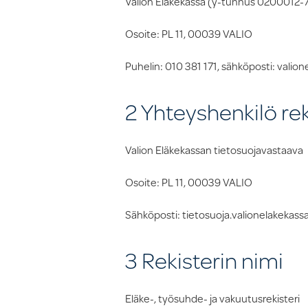
Valion Eläkekassa (y-tunnus 0200012-
Osoite: PL 11, 00039 VALIO
Puhelin: 010 381 171, sähköposti: valion
2 Yhteyshenkilö rek
Valion Eläkekassan tietosuojavastaava
Osoite: PL 11, 00039 VALIO
Sähköposti: tietosuoja.valionelakekassa
3 Rekisterin nimi
Eläke-, työsuhde- ja vakuutusrekisteri