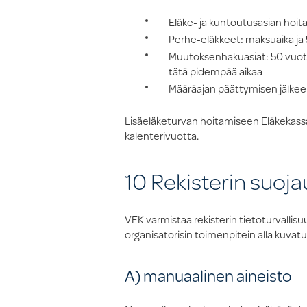
Eläke- ja kuntoutusasian hoita
Perhe-eläkkeet: maksuaika ja 5
Muutoksenhakuasiat: 50 vuotta
tätä pidempää aikaa
Määräajan päättymisen jälkee
Lisäeläketurvan hoitamiseen Eläkekassan 
kalenterivuotta.
10 Rekisterin suoj
VEK varmistaa rekisterin tietoturvalli
organisatorisin toimenpitein alla kuvat
A) manuaalinen aineisto