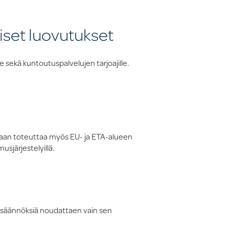
iset luovutukset
e sekä kuntoutuspalvelujen tarjoajille.
daan toteuttaa myös EU- ja ETA-alueen
usjärjestelyillä.
:n säännöksiä noudattaen vain sen