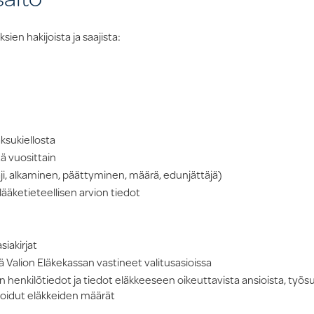
sien hakijoista ja saajista:
ksukiellosta
ä vuosittain
ji, alkaminen, päättyminen, määrä, edunjättäjä)
 lääketieteellisen arvion tiedot
siakirjat
Valion Eläkekassan vastineet valitusasioissa
henkilötiedot ja tiedot eläkkeeseen oikeuttavista ansioista, työsu
vioidut eläkkeiden määrät