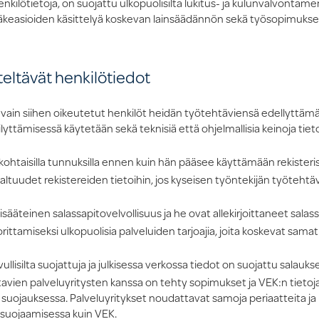
enkilötietoja, on suojattu ulkopuolisilta lukitus- ja kulunvalvontame
öeläkeasioiden käsittelyä koskevan lainsäädännön sekä työsopimukse
teltävät henkilötiedot
lä vain siihen oikeutetut henkilöt heidän työtehtäviensä edellyttäm
lyttämisessä käytetään sekä teknisiä että ohjelmallisia keinoja tie
ohtaisilla tunnuksilla ennen kuin hän pääsee käyttämään rekisteriss
altuudet rekistereiden tietoihin, jos kyseisen työntekijän työtehtäv
isääteinen salassapitovelvollisuus ja he ovat allekirjoittaneet sal
rittamiseksi ulkopuolisia palveluiden tarjoajia, joita koskevat sam
llisilta suojattuja ja julkisessa verkossa tiedot on suojattu salaukse
tavien palveluyritysten kanssa on tehty sopimukset ja VEK:n tietoja 
a suojauksessa. Palveluyritykset noudattavat samoja periaatteita ja
a suojaamisessa kuin VEK.