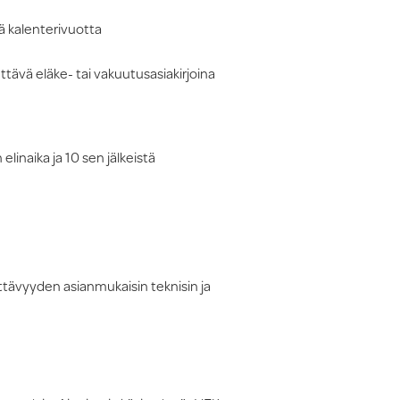
tä kalenterivuotta
tävä eläke- tai vakuutusasiakirjoina
linaika ja 10 sen jälkeistä
ttävyyden asianmukaisin teknisin ja