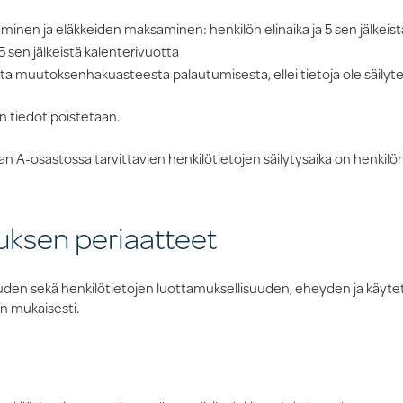
minen ja eläkkeiden maksaminen: henkilön elinaika ja 5 sen jälkeis
 sen jälkeistä kalenterivuotta
 muutoksenhakuasteesta palautumisesta, ellei tietoja ole säilytet
n tiedot poistetaan.
A-osastossa tarvittavien henkilötietojen säilytysaika on henkilön e
auksen periaatteet
suuden sekä henkilötietojen luottamuksellisuuden, eheyden ja käyte
un mukaisesti.