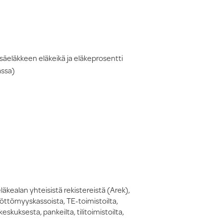
säeläkkeen eläkeikä ja eläkeprosentti
assa)
läkealan yhteisistä rekistereistä (Arek),
 työttömyyskassoista, TE-toimistoilta,
skuksesta, pankeilta, tilitoimistoilta,