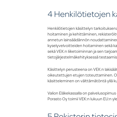
4 Henkilötietojen k
Henkilötietojen käsittelyn tarkoituksen
hoitaminen ja kehittäminen, rekisteröit
annetun lainsäädännön noudattaminen se
kyselyvelvoitteiden hoitaminen sekä kaikk
sekä VEK:n liiketoiminnan ja sen tarjoa
tietojärjestelmäkehityksessä testaami
Käsittelyn perusteena on VEK:n lakisä
oikeutettujen etujen toteuttaminen. O
käsitteleminen on välttämätöntä yllä ku
Valion Eläkekassalla on palvelusopimus 
Porasto Oy toimii VEK:n lukuun EU:n yle
5 Rekisterin tietosi