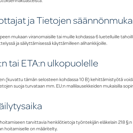
uutoksenhakuasteista.
ottajat ja Tietojen säännönmuka
peen mukaan viranomaisille tai muille kohdassa 6 luetelluille tahoill
telyssä ja säilyttämisessä käyttämilleen alihankkijoille.
:n tai ETA:n ulkopuolelle
mien (kuvattu tämän selosteen kohdassa 10 B) kehittämistyötä voi
tietojen suoja turvataan mm. EU:n mallilausekkeiden mukaisilla sopim
äilytysaika
 hoitamiseen tarvittavia henkilötietoja työntekijän eläkelain 218 §
an hoitamiselle on määritelty.