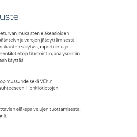
ruste
läketurvan mukaisten eläkeasioiden
esääntelyn ja varojen jäädyttämisestä
aisten säilytys-, raportointi- ja
nkilötietoja tilastointiin, analysointiin
taan käyttää
n sopimussuhde sekä VEK:n
 suhteeseen. Henkilötietojen
ittavien eläkepalvelujen tuottamisesta.
änä.