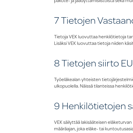
pakote- ja jäädyttämislistoista sekä m
7 Tietojen Vastaan
Tietoja VEK luovuttaa henkilötietoja tar
Lisäksi VEK luovuttaa tietoja niiden käsit
8 Tietojen siirto EU
Työeläkealan yhteisten tietojärjestel
ulkopuolella. Näissä tilanteissa henkilö
9 Henkilötietojen s
VEK säilyttää lakisääteisen eläketurvan
määräajan, joka eläke- tai kuntoutusasi