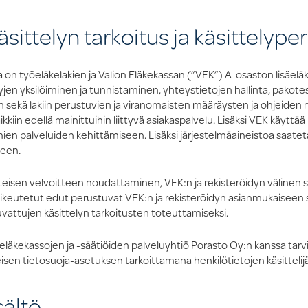
äsittelyn tarkoitus ja käsittelype
a on työeläkelakien ja Valion Eläkekassan (”VEK”) A-osaston lisäe
yjen yksilöiminen ja tunnistaminen, yhteystietojen hallinta, pakot
kä lakiin perustuvien ja viranomaisten määräysten ja ohjeiden muk
iin edellä mainittuihin liittyvä asiakaspalvelu. Lisäksi VEK käyttää he
mien palveluiden kehittämiseen. Lisäksi järjestelmäaineistoa saate
seen.
äteisen velvoitteen noudattaminen, VEK:n ja rekisteröidyn väline
ikeutetut edut perustuvat VEK:n ja rekisteröidyn asianmukaiseen
vattujen käsittelyn tarkoitusten toteuttamiseksi.
eläkekassojen ja -säätiöiden palveluyhtiö Porasto Oy:n kanssa tarv
isen tietosuoja-asetuksen tarkoittamana henkilötietojen käsittelij
sältö