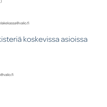
7)
elakekassa@valio.fi
isteriä koskevissa asioissa
@valio.fi