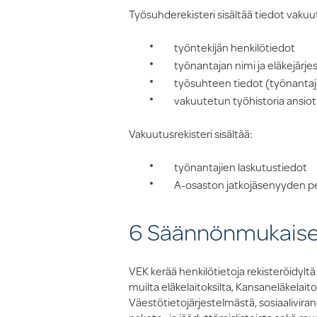
Työsuhderekisteri sisältää tiedot vakuut
työntekijän henkilötiedot
työnantajan nimi ja eläkejärj
työsuhteen tiedot (työnantaja
vakuutetun työhistoria ansiot
Vakuutusrekisteri sisältää:
työnantajien laskutustiedot
A-osaston jatkojäsenyyden per
6 Säännönmukaiset
VEK kerää henkilötietoja rekisteröidyltä
muilta eläkelaitoksilta, Kansaneläkelaito
Väestötietojärjestelmästä, sosiaalivirano