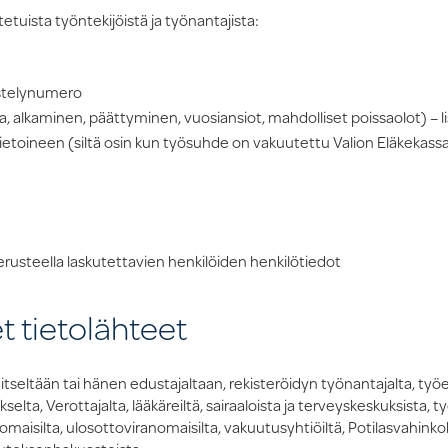
etuista työntekijöistä ja työnantajista:
estelynumero
, alkaminen, päättyminen, vuosiansiot, mahdolliset poissaolot) – li
ietoineen (siltä osin kun työsuhde on vakuutettu Valion Eläkekass
usteella laskutettavien henkilöiden henkilötiedot
 tietolähteet
 itseltään tai hänen edustajaltaan, rekisteröidyn työnantajalta, työe
kselta, Verottajalta, lääkäreiltä, sairaaloista ja terveyskeskuksista,
maisilta, ulosottoviranomaisilta, vakuutusyhtiöiltä, Potilasvahinkoke